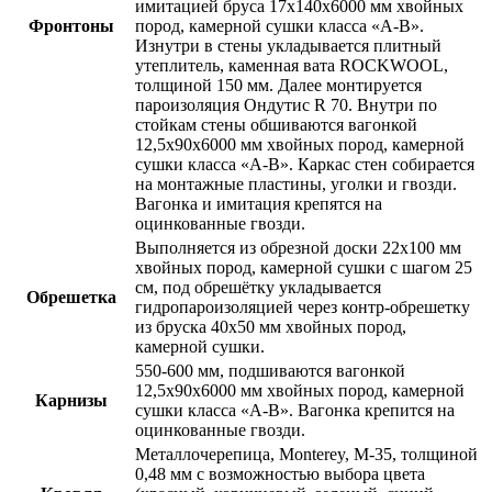
имитацией бруса 17х140х6000 мм хвойных
Фронтоны
пород, камерной сушки класса «А-В»
.
Изнутри в стены укладывается плитный
утеплитель,
каменная вата ROCKWOOL
,
толщиной
150 мм
. Далее монтируется
пароизоляция
Ондутис R 70
. Внутри по
стойкам стены обшиваются вагонкой
12,5х90х6000 мм хвойных пород, камерной
сушки класса «А-В»
. Каркас стен собирается
на монтажные пластины, уголки и гвозди.
Вагонка и имитация крепятся на
оцинкованные гвозди.
Выполняется из
обрезной доски 22х100 мм
хвойных пород,
камерной сушки
с
шагом 25
см
, под обрешётку укладывается
Обрешетка
гидропароизоляцией через контр-обрешетку
из бруска 40х50 мм
хвойных пород,
камерной сушки
.
550-600 мм, подшиваются
вагонкой
12,5х90х6000 мм хвойных пород, камерной
Карнизы
сушки класса «А-В»
. Вагонка крепится на
оцинкованные гвозди.
Металлочерепица, Monterey, М-35, толщиной
0,48 мм с возможностью выбора цвета