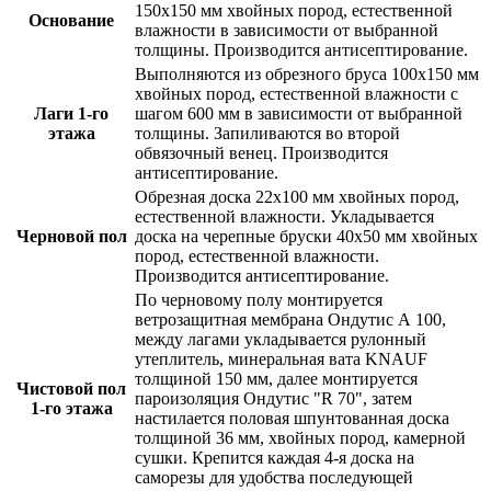
150х150 мм
хвойных пород, естественной
Основание
влажности в зависимости от выбранной
толщины.
Производится антисептирование
.
Выполняются
из обрезного бруса 100х150 мм
хвойных пород, естественной влажности
с
Лаги 1-го
шагом 600 мм в зависимости от выбранной
этажа
толщины
. Запиливаются во второй
обвязочный венец.
Производится
антисептирование
.
Обрезная доска 22х100 мм
хвойных пород,
естественной влажности. Укладывается
Черновой пол
доска на черепные бруски 40х50 мм хвойных
пород, естественной влажности.
Производится антисептирование
.
По черновому полу монтируется
ветрозащитная мембрана Ондутис А 100,
между лагами укладывается рулонный
утеплитель,
минеральная вата KNAUF
толщиной 150 мм
, далее монтируется
Чистовой пол
пароизоляция Ондутис "R 70", затем
1-го этажа
настилается
половая шпунтованная доска
толщиной 36 мм, хвойных пород, камерной
сушки
. Крепится каждая 4-я доска
на
саморезы
для удобства последующей