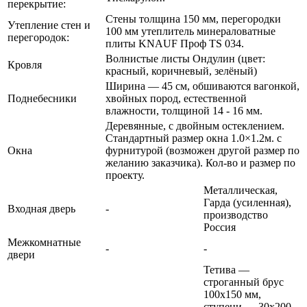
перекрытие:
Стены толщина 150 мм, перегородки
Утепление стен и
100 мм утеплитель минераловатные
перегородок:
плиты KNAUF Проф TS 034.
Волнистые листы Ондулин (цвет:
Кровля
красный, коричневый, зелёный)
Ширина — 45 см, обшиваются вагонкой,
Поднебесники
хвойных пород, естественной
влажности, толщиной 14 - 16 мм.
Деревянные, с двойным остеклением.
Стандартный размер окна 1.0×1.2м. с
Окна
фурнитурой (возможен другой размер по
желанию заказчика). Кол-во и размер по
проекту.
Металлическая,
Гарда (усиленная),
Входная дверь
-
производство
Россия
Межкомнатные
-
-
двери
Тетива —
строганный брус
100х150 мм,
ступени — 30х200