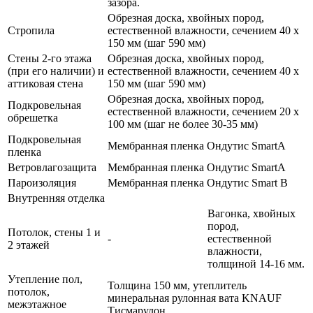
зазора.
Обрезная доска, хвойных пород,
Стропила
естественной влажности, сечением 40 х
150 мм (шаг 590 мм)
Стены 2-го этажа
Обрезная доска, хвойных пород,
(при его наличии) и
естественной влажности, сечением 40 х
аттиковая стена
150 мм (шаг 590 мм)
Обрезная доска, хвойных пород,
Подкровельная
естественной влажности, сечением 20 х
обрешетка
100 мм (шаг не более 30-35 мм)
Подкровельная
Мембранная пленка Ондутис SmartA
пленка
Ветровлагозащита
Мембранная пленка Ондутис SmartA
Пароизоляция
Мембранная пленка Ондутис Smart В
Внутренняя отделка
Вагонка, хвойных
пород,
Потолок, стены 1 и
-
естественной
2 этажей
влажности,
толщиной 14-16 мм.
Утепление пол,
Толщина 150 мм, утеплитель
потолок,
минеральная рулонная вата KNAUF
межэтажное
Тисмарулон.