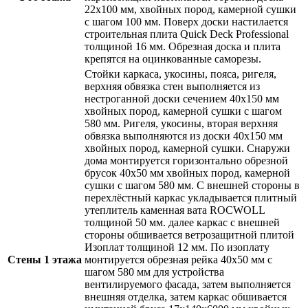
22х100 мм, хвойных пород, камерной сушки
с шагом 100 мм. Поверх доски настилается
строительная плита Quick Deck Professional
толщиной 16 мм. Обрезная доска и плита
крепятся на оцинкованные саморезы.
Стойки каркаса, укосины, пояса, ригеля,
верхняя обвязка стен выполняется из
нестроганной доски сечением
40х150 мм
хвойных пород,
камерной сушки с шагом
580 мм
. Ригеля, укосины, вторая верхняя
обвязка выполняются из доски
40х150 мм
хвойных пород,
камерной сушки
. Снаружи
дома монтируется горизонтально обрезной
брусок 40х50 мм хвойных пород,
камерной
сушки с шагом 580 мм
. С внешней стороны в
перехлёстный каркас укладывается
плитный
утеплитель каменная вата ROCWOLL
толщиной 50 мм. далее каркас
с внешней
стороны обшивается ветрозащитной плитой
Изоплат толщиной 12 мм. По изоплату
Стены 1 этажа
монтируется обрезная рейка
40х50 мм
с
шагом 580 мм для устройства
вентилируемого фасада, затем выполняется
внешняя отделка, затем каркас обшивается