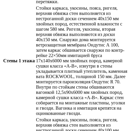
перетяжки.
Стойки каркаса, укосины, пояса, ригеля,
верхняя обвязка стен выполняется из
нестроганной доски сечением
40х150 мм
хвойных пород, естественной влажности
с
шагом 580 мм
. Ригеля, укосины, вторая
верхняя обвязка выполняются из доски
40х150 мм
. Снаружи дома монтируется
ветрозащитная мембрана
Ондутис А 100
,
затем каркас обшивается снаружи
по контр-
рейке 22×50мм имитацией бруса
Стены 1 этажа
17х140х6000 мм хвойных пород, камерной
сушки класса «А-В»
, изнутри в стены
укладывается плитный утеплитель,
каменная
вата ROCKWOOL
, толщиной
150 мм
. Далее
монтируется пароизоляция
Ондутис R 70
.
Внутри по стойкам стены обшиваются
вагонкой 12,5х90х6000 мм хвойных пород,
камерной сушки класса «А-В»
. Каркас стен
собирается на монтажные пластины, уголки
и гвозди. Вагонка и имитация крепятся на
оцинкованные гвозди.
Стойки каркаса, укосины, пояса, ригеля,
верхняя обвязка стен выполняется из
нестроганной доски сечением
40х100 мм