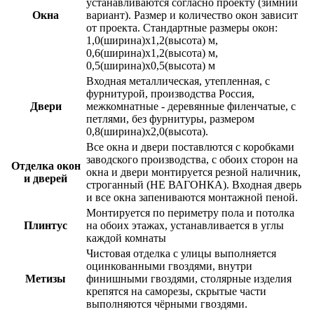
устанавливаются согласно проекту (зимний
Окна
вариант)
. Размер и количество окон зависит
от проекта. Стандартные размеры окон:
1,0(ширина)х1,2(высота) м,
0,6(ширина)х1,2(высота) м,
0,5(ширина)х0,5(высота) м
Входная
металлическая, утепленная, с
фурнитурой, производства Россия
,
Двери
межкомнатные - деревянные филенчатые, с
петлями, без фурнитуры, размером
0,8(ширина)х2,0(высота).
Все окна и двери поставлются с
коробками
заводского производства
, с обоих сторон на
Отделка окон
окна и двери монтируется
резной наличник,
и дверей
строганный (НЕ ВАГОНКА). Входная дверь
и все окна запениваются монтажной пеной
.
Монтируется по периметру пола и потолка
Плинтус
на обоих этажах, устанавливается в углы
каждой комнаты
Чистовая отделка с улицы выполняется
оцинкованными гвоздями, внутри
Метизы
финишными гвоздями, столярные изделия
крепятся на cаморезы, скрытые части
выполняются чёрными гвоздями.