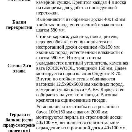
камерной сушки
. Крепится каждая 4-я доска
на саморезы
для удобства последующей
перетяжки.
Выполняются
из обрезной доски 40х150 мм
Балки
хвойных пород, естественной влажности
с
перекрытия
шагом 580 мм
.
Стойки каркаса, укосины, пояса, ригеля,
верхняя обвязка стен выполняется из
нестроганной доски сечением
40х150 мм
хвойных пород, естественной влажности
с
шагом 580 мм
. Изнутри в стены
укладывается плитный утеплитель,
каменная
Стены 2-го
вата ROCKWOOL
, толщиной
150 мм
. Далее
этажа
монтируется пароизоляция
Ондутис R 70
.
Внутри по стойкам стены обшиваются
вагонкой 12,5х90х6000 мм хвойных пород,
камерной сушки класса «А-В». Каркас стен
собирается на уголки и гвозди. Вагонка
крепятся на оцинкованные гвозди.
Устанавливаются столбы из строганного
бруса 100х150 мм с шагом 2000 мм,
Терраса и
монтируются перила из строганной доски
балкон (если
40х100 мм, выполняется горизонтальное
предусмотрено
ограждение из строганной доски 40х100 мм
проектом)