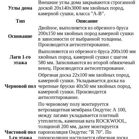
Внешние углы дома закрываются строганной
Углы дома
доской 20х140х3000 мм хвойных пород,
камерной сушки, класса "А-В".
Тип
Описание
Двойное
, выполняется из обрезного бруса
200х150 мм
хвойных пород
камерной сушки
Основание
в зависимости от выбранной толщины.
Производится антисептирование
.
Выполняются
из обрезного бруса 200х100 мм
Лаги 1-го
хвойных пород,
камерной сушки с шагом
этажа
580 мм
. Запиливаются во второй обвязочный
венец.
Производится антисептирование
.
Обрезная доска 22х100 мм
хвойных пород,
камерной сушки
. Укладывается доска на
Черновой пол
черепные бруски 40х50 мм хвойных пород,
камерной сушки
.
Производится
антисептирование
.
По черновому полу монтируется
ветрозащитная мембрана Ондутис А 100,
между лагами укладывается плитный
утеплитель, каменная вата
ROCKWOOL,
толщиной 200 мм
, далее монтируется
Чистовой пол
пароизоляция Ондутис "R 70". По
1-го этажа
пароизоляции настилается
обрезная доска