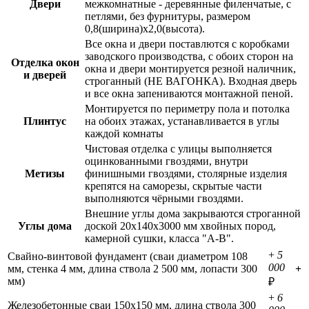
Двери
межкомнатные - деревянные филенчатые, с
петлями, без фурнитуры, размером
0,8(ширина)х2,0(высота).
Все окна и двери поставлются с
коробками
заводского производства
, с обоих сторон на
Отделка окон
окна и двери монтируется
резной наличник,
и дверей
строганный (НЕ ВАГОНКА). Входная дверь
и все окна запениваются монтажной пеной
.
Монтируется по периметру пола и потолка
Плинтус
на обоих этажах, устанавливается в углы
каждой комнаты
Чистовая отделка с улицы выполняется
оцинкованными гвоздями, внутри
Метизы
финишными гвоздями, столярные изделия
крепятся на cаморезы, скрытые части
выполняются чёрными гвоздями.
Внешние углы дома закрываются строганной
Углы дома
доской 20х140х3000 мм хвойных пород,
камерной сушки, класса "А-В".
+
5
Свайно-винтовой фундамент (сваи диаметром 108
000
мм, стенка 4 мм, длина ствола 2 500 мм, лопасти 300
+
мм)
₽
+
6
Железобетонные сваи 150х150 мм, длина ствола 300