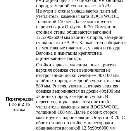
имитацией бруса 17х140х6000 мм хвойных
пород, камерной сушки класса «А-В»
.
Изнутри в стены укладывается плитный
утеплитель,
каменная вата ROCKWOOL
,
толщиной
150 мм
. Далее монтируется
пароизоляция
Ондутис R 70
. Внутри по
стойкам стены обшиваются
вагонкой
12,5х90х6000 мм хвойных пород, камерной
сушки класса «А-В»
. Каркас стен собирается
на монтажные пластины, уголки и гвозди.
Вагонка и имитация крепятся на
оцинкованные гвозди.
Стойки каркаса, укосины, пояса, ригеля,
верхняя обвязка стен выполняется из
нестроганной доски сечением
40х100 мм
хвойных пород,
камерной сушки с шагом
580 мм
. Ригеля, укосины, вторая верхняя
обвязка выполняются из доски
40х100 мм
хвойных пород,
камерной сушки
. В
Перегородки
перегородки укладывается плитный
1-го и 2-го
утеплитель,
каменная вата ROCKWOOL,
этажа
толщиной 100 мм
. Далее с обоих сторон
монтируется пароизоляция
Ондутис R 70
. С
обоих сторон по стойкам перегородки
обшиваются
вагонкой 12,5х90х6000 мм