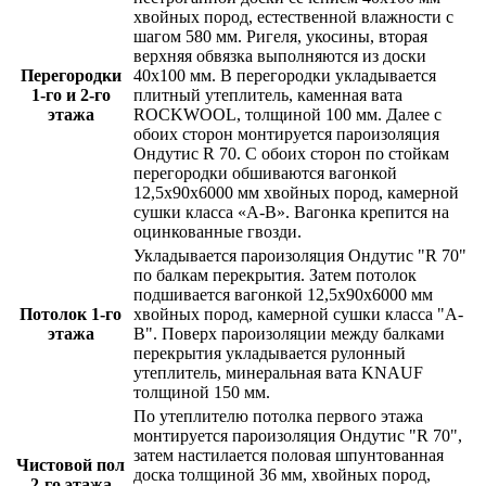
хвойных пород, естественной влажности
с
шагом 580 мм
. Ригеля, укосины, вторая
верхняя обвязка выполняются из доски
Перегородки
40х100 мм
. В перегородки укладывается
1-го и 2-го
плитный утеплитель,
каменная вата
этажа
ROCKWOOL, толщиной 100 мм
. Далее с
обоих сторон монтируется пароизоляция
Ондутис R 70
. С обоих сторон по стойкам
перегородки обшиваются
вагонкой
12,5х90х6000 мм хвойных пород, камерной
сушки класса «А-В»
. Вагонка крепится на
оцинкованные гвозди.
Укладывается пароизоляция Ондутис "R 70"
по балкам перекрытия. Затем потолок
подшивается вагонкой
12,5х90х6000 мм
Потолок 1-го
хвойных пород, камерной сушки класса "А-
этажа
В"
. Поверх пароизоляции между балками
перекрытия укладывается рулонный
утеплитель,
минеральная вата KNAUF
толщиной 150 мм
.
По утеплителю потолка первого этажа
монтируется пароизоляция Ондутис "R 70",
затем настилается
половая шпунтованная
Чистовой пол
доска толщиной 36 мм, хвойных пород,
2-го этажа