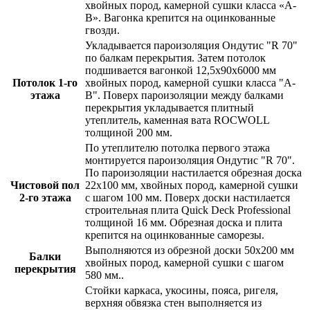
хвойных пород, камерной сушки класса «А-
В»
. Вагонка крепится на оцинкованные
гвозди.
Укладывается пароизоляция Ондутис "R 70"
по балкам перекрытия. Затем потолок
подшивается вагонкой
12,5х90х6000 мм
Потолок 1-го
хвойных пород, камерной сушки класса "А-
этажа
В"
. Поверх пароизоляции между балками
перекрытия укладывается плитный
утеплитель, каменная вата
ROCWOLL
толщиной 200 мм
.
По утеплителю потолка первого этажа
монтируется пароизоляция Ондутис "R 70".
По пароизоляции настилается
обрезная доска
Чистовой пол
22х100 мм, хвойных пород, камерной сушки
2-го этажа
с шагом 100 мм. Поверх доски настилается
строительная плита Quick Deck Professional
толщиной 16 мм. Обрезная доска и плита
крепится на оцинкованные саморезы
.
Выполняются
из обрезной доски 50х200 мм
Балки
хвойных пород,
камерной сушки с шагом
перекрытия
580 мм.
.
Стойки каркаса, укосины, пояса, ригеля,
верхняя обвязка стен выполняется из