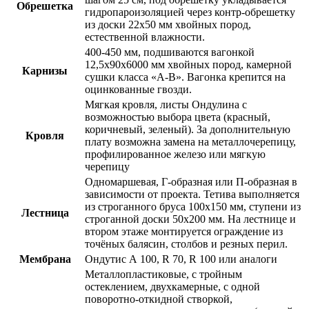
Обрешетка
гидропароизоляцией через контр-обрешетку
из доски 22х50 мм
хвойных пород,
естественной влажности.
400-450 мм, подшиваются
вагонкой
12,5х90х6000 мм хвойных пород, камерной
Карнизы
сушки класса «А-В»
. Вагонка крепится на
оцинкованные гвозди.
Мягкая кровля, листы
Ондулина
с
возможностью выбора цвета (
красный
,
коричневый
,
зеленый
). За дополнительную
Кровля
плату возможна замена на металлочерепицу,
профилированное железо или мягкую
черепицу
Одномаршевая, Г-образная или П-образная в
зависимости от проекта. Тетива выполняется
из строганного бруса 100х150 мм, ступени из
Лестница
строганной доски
50х200 мм
. На лестнице и
втором этаже монтируется ограждение из
точёных балясин, столбов и резных перил
.
Мембрана
Ондутис А 100, R 70, R 100 или аналоги
Металлопластиковые, с тройным
остеклением, двухкамерные, с одной
поворотно-откидной створкой,