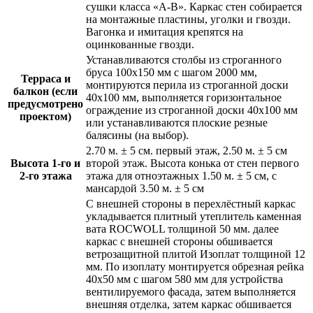
сушки класса «А-В»
. Каркас стен собирается
на монтажные пластины, уголки и гвозди.
Вагонка и имитация крепятся на
оцинкованные гвозди.
Устанавливаются столбы из строганного
бруса 100х150 мм с шагом 2000 мм,
Терраса и
монтируются перила из строганной доски
балкон (если
40х100 мм, выполняется горизонтальное
предусмотрено
ограждение из строганной доски 40х100 мм
проектом)
или устанавливаются плоские резные
балясины (на выбор).
2.70 м. ± 5 см. первый этаж, 2.50 м. ± 5 см
Высота 1-го и
второй этаж
. Высота конька от стен первого
2-го этажа
этажа для отноэтажных 1.50 м. ± 5 см, с
мансардой 3.50 м. ± 5 см
С внешней стороны в перехлёстный каркас
укладывается
плитный утеплитель каменная
вата ROCWOLL толщиной 50 мм. далее
каркас
с внешней стороны обшивается
ветрозащитной плитой Изоплат толщиной 12
мм. По изоплату монтируется обрезная рейка
40х50 мм
с шагом 580 мм для устройства
вентилируемого фасада, затем выполняется
внешняя отделка, затем каркас обшивается