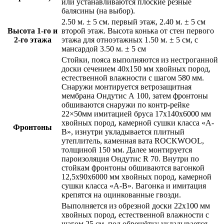
или устанавливаются плоские резные
балясины (на выбор).
2.50 м. ± 5 см. первый этаж, 2.40 м. ± 5 см
Высота 1-го и
второй этаж
. Высота конька от стен первого
2-го этажа
этажа для отноэтажных 1.50 м. ± 5 см, с
мансардой 3.50 м. ± 5 см
Стойки, пояса выполняются из нестроганной
доски сечением
40х150 мм
хвойных пород,
естественной влажности
с шагом 580 мм
.
Снаружи монтируется ветрозащитная
мембрана
Ондутис А 100
, затем фронтоны
обшиваются снаружи
по контр-рейке
22×50мм имитацией бруса 17х140х6000 мм
хвойных пород, камерной сушки класса «А-
Фронтоны
В»
, изнутри укладывается плитный
утеплитель,
каменная вата ROCKWOOL
,
толщиной
150 мм
. Далее монтируется
пароизоляция
Ондутис R 70
. Внутри по
стойкам фронтоны обшиваются
вагонкой
12,5х90х6000 мм хвойных пород, камерной
сушки класса «А-В»
. Вагонка и имитация
крепятся на оцинкованные гвозди.
Выполняется из
обрезной доски 22х100 мм
хвойных пород, естественной влажности с
шагом 25 см
, под обрешётку укладывается