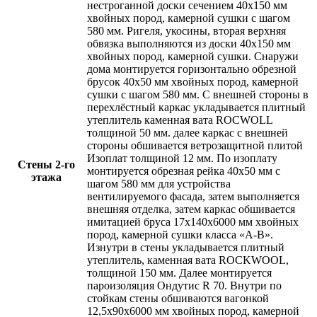
нестроганной доски сечением
40х150 мм
хвойных пород,
камерной сушки с шагом
580 мм
. Ригеля, укосины, вторая верхняя
обвязка выполняются из доски
40х150 мм
хвойных пород,
камерной сушки
. Снаружи
дома монтируется горизонтально обрезной
брусок 40х50 мм хвойных пород,
камерной
сушки с шагом 580 мм
. С внешней стороны в
перехлёстный каркас укладывается
плитный
утеплитель каменная вата ROCWOLL
толщиной 50 мм. далее каркас
с внешней
стороны обшивается ветрозащитной плитой
Изоплат толщиной 12 мм. По изоплату
Стены 2-го
монтируется обрезная рейка
40х50 мм
с
этажа
шагом 580 мм для устройства
вентилируемого фасада, затем выполняется
внешняя отделка, затем каркас обшивается
имитацией бруса 17х140х6000 мм хвойных
пород, камерной сушки класса «А-В»
.
Изнутри в стены укладывается плитный
утеплитель,
каменная вата ROCKWOOL
,
толщиной
150 мм
. Далее монтируется
пароизоляция
Ондутис R 70
. Внутри по
стойкам стены обшиваются
вагонкой
12,5х90х6000 мм хвойных пород, камерной